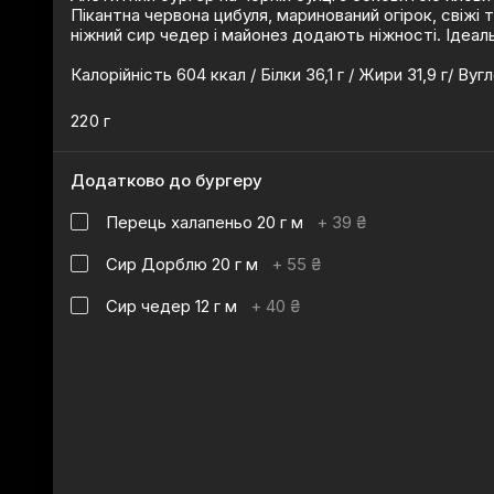
Пікантна червона цибуля, маринований огірок, свіжі
ніжний сир чедер і майонез додають ніжності. Ідеал
Калорійність 604 ккал / Білки 36,1 г / Жири 31,9 г/ Вуг
220 г
Додатково до бургеру
Перець халапеньо 20 г м
+
39 ₴
Сир Дорблю 20 г м
+
55 ₴
Сир чедер 12 г м
+
40 ₴