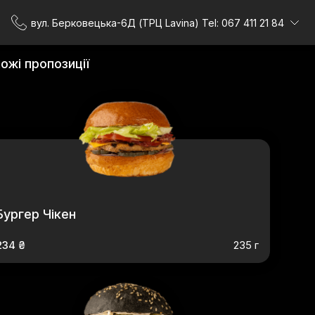
вул. Берковецька-6Д (ТРЦ Lavina) Tel: 067 411 21 84
ожі пропозиції
Бургер Чікен
234 ₴
235 г