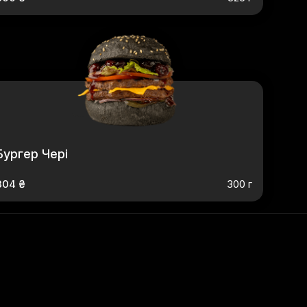
Бургер Чері
304 ₴
300 г
карамеллю
,
Бургер Вегетаріанський
,
Бургер Біг Грем
,