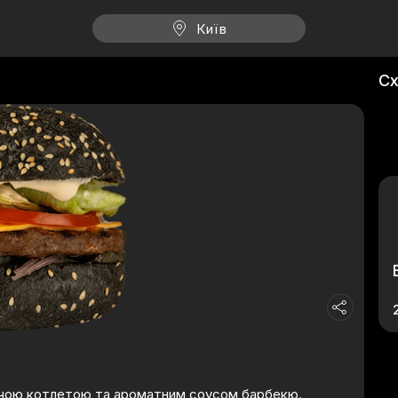
Київ
Сх
вичою котлетою та ароматним соусом барбекю.