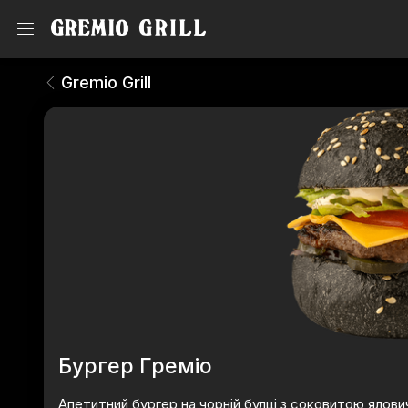
Бургери
Gremio Grill
Gremio Grill
Бургер Греміо
Апетитний бургер на чорній булці з соковитою яло