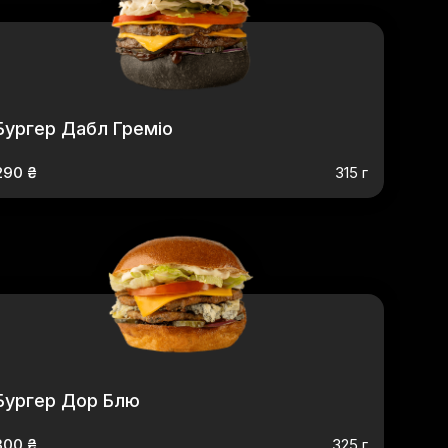
Бургер Дабл Греміо
290 ₴
315 г
Бургер Дор Блю
300 ₴
325 г