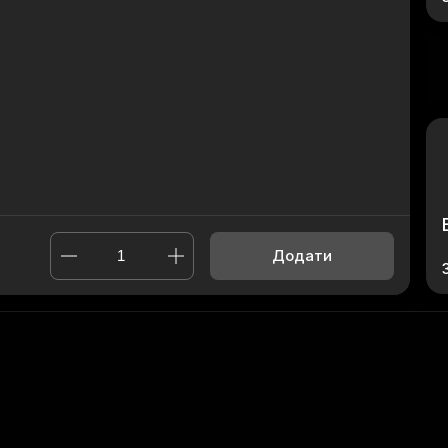
Додати
ор Блю
,
Бургер Чері
,
Бургер Чотири сири
,
Бургер з солоною 
,
Бургер Біг Чікен Халапеньо
Powered by