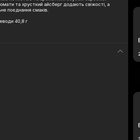
 томати та хрусткий айсберг додають свіжості, а
ьне поєднання смаків.
леводи 40,8 г