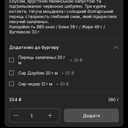
соусом, хрусткою пекинською капустою та
підгрильованою червоною цибулею. Три курячі
котлети, тягуча моцарела і солодкий болгарський
перець створюють глибокий смак, який підкреслює
пекучий халапеньо.
Калорійність 885 ккал / Білки 59 г / Жири 49 г /
Вуглеволи 33 г
Додатково до бургеру
Перець халапеньо 20 г
+
39 ₴
м
Сир Дорблю 20 г м
+
55 ₴
Сир чедер 12 г м
+
40 ₴
334 ₴
380 г
Додати