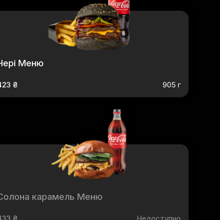
Чері Меню
423 ₴
905 г
Солона карамель Меню
433 ₴
Недоступно