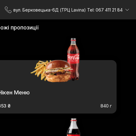
вул. Берковецька-6Д (ТРЦ Lavina) Tel: 067 411 21 84
ожі пропозиції
Чікен Меню
353 ₴
840 г