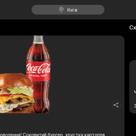
Київ
Сх
доволення! Соковитий бургер, хрустка картопля