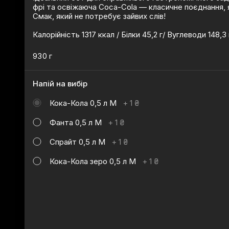
фрі та освіжаюча Coca-Cola — класичне поєднання, 
Смак, який не потребує зайвих слів!
Калорійність 1317 ккал / Білки 45,2 г/ Вуглеводи 148,3 г
930 г
Напій на вибір
Кока-Кола 0,5 л М
+
1 ₴
Фанта 0,5 л М
+
1 ₴
Спрайт 0,5 л М
+
1 ₴
Кока-Кола зеро 0,5 л М
+
1 ₴