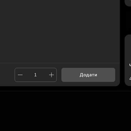
Додати
ль Меню
,
Чотири сири Меню
,
Вегетаріанський Меню
,
Біг Гре
апеньо Меню
Powered by