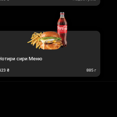
Чотири сири Меню
423 ₴
885 г
м Меню
,
Дабл Греміо Меню
,
Греміо Меню
,
Біг Трюфель