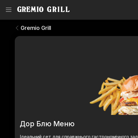
Греміо Меню
Gremio Grill
Gremio Grill
Дор Блю Меню
Ідеальний сет для справжнього гастрономічного за