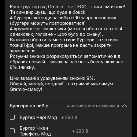
Конструктор від Gremio – як LEGO, тільки смачніше!
Ти сам вирішуєш, що буде в боксі:
4 бургерні легенди на вибір із 10 запропонованих
(бургери можуть повторюватися)
4 хрумких фрі-смаколики (можеш обрати хоч всі 4
однакових, головне - щоб було до смаку).
Важливо обрати саме чотири бургери та чотири
позиції фрі, інакше програма не дасть закрити
замовлення.
Розумна знижка розраховується автоматично від
обраних позицій - фінальна вартість боксу включає
8% знижку.
Ціни вказані з урахуванням знижки 8%.
Обирай, міксуй, поєднуй - і отримай максимум
Gremio-смаку!
Бургери на вибір
4 на вибір але не менше 4
Бургер Чері Мод
+
280 ₴
Бургер Чікен
+
280 ₴
Трюфель Мод