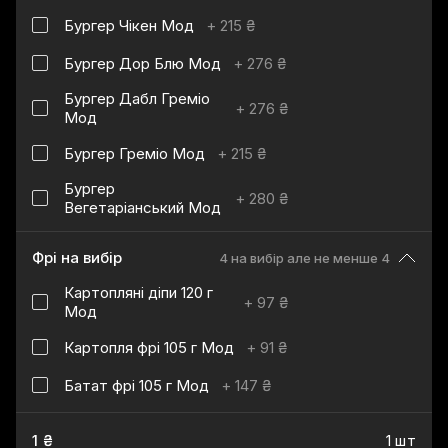
Бургер Чікен Мод
+
215 ₴
Бургер Дор Блю Мод
+
276 ₴
Бургер Дабл Греміо
+
276 ₴
Мод
Бургер Греміо Мод
+
215 ₴
Бургер
+
280 ₴
Вегетаріанський Мод
Фрі на вибір
4 на вибір але не менше 4
Картопляні діпи 120 г
+
97 ₴
Мод
Картопля фрі 105 г Мод
+
91 ₴
Батат фрі 105 г Мод
+
147 ₴
1 ₴
1 шт