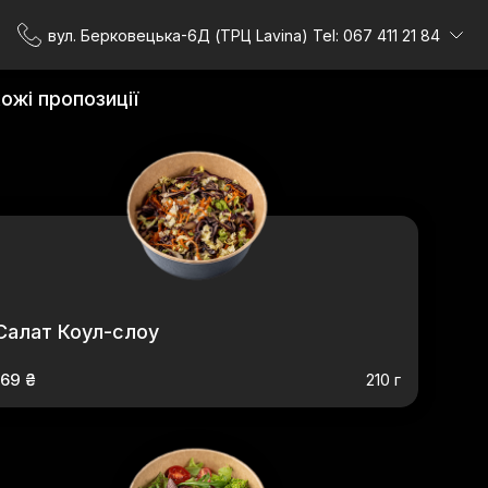
вул. Берковецька-6Д (ТРЦ Lavina) Tel: 067 411 21 84
ожі пропозиції
Салат Коул-слоу
169 ₴
210 г