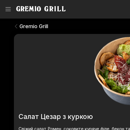
Салати
Gremio Grill
Gremio Grill
Салат Цезар з куркою
Свіжий салат Ромен, соковите куряче філе, бекон та