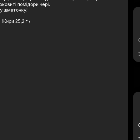
ковиті помідори чері.
у шматочку!
/ Жири 25,2 г /