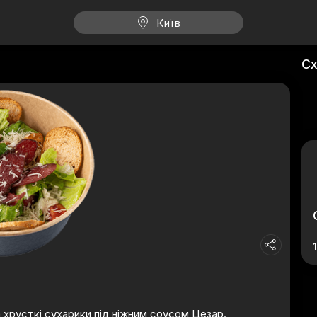
Київ
Сх
 хрусткі сухарики під ніжним соусом Цезар.