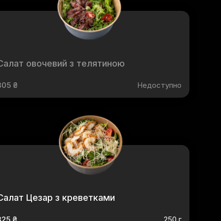
Салат овочевий з телятиною
305 ₴
Недоступно
Салат Цезар з креветками
325 ₴
250 г