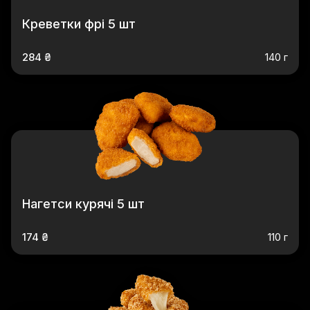
Креветки фрі 5 шт
284 ₴
140 г
Нагетси курячі 5 шт
174 ₴
110 г