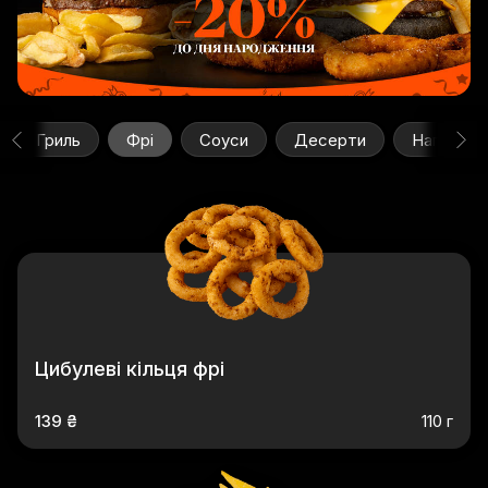
Гриль
Фрі
Соуси
Десерти
Напої
Цибулеві кільця фрі
139 ₴
110 г