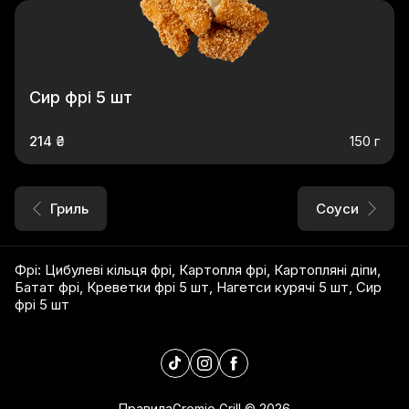
Сир фрі 5 шт
214 ₴
150 г
Гриль
Соуси
Фрі
:
Цибулеві кільця фрі
,
Картопля фрі
,
Картопляні діпи
,
Батат фрі
,
Креветки фрі 5 шт
,
Нагетси курячі 5 шт
,
Сир
фрі 5 шт
Правила
Gremio Grill
©
2026