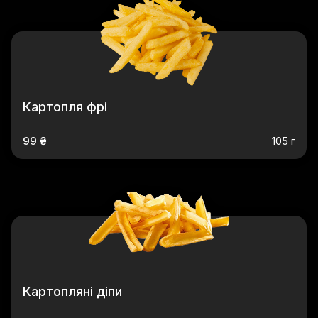
Картопля фрі
99 ₴
105 г
Картопляні діпи