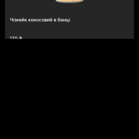
Чізкейк кокосовий в банці
170 ₴
Десерт Mochi лісова ягода
110 ₴