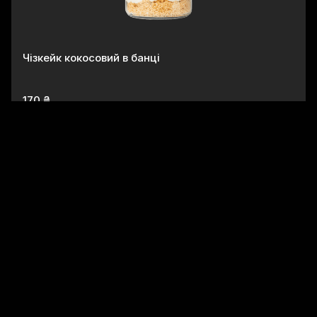
Чізкейк кокосовий в банці
170 ₴
Десерт Mochi банан в шоколаді
110 ₴