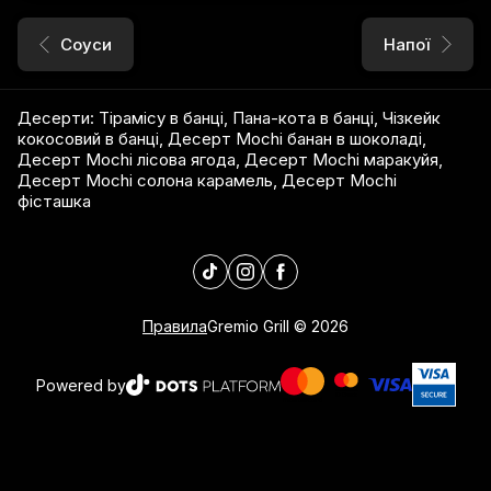
Соуси
Напої
Десерти
:
Тірамісу в банці
,
Пана-кота в банці
,
Чізкейк
кокосовий в банці
,
Десерт Mochi банан в шоколаді
,
Десерт Mochi лісова ягода
,
Десерт Mochi маракуйя
,
Десерт Mochi солона карамель
,
Десерт Mochi
фісташка
Правила
Gremio Grill
©
2026
Powered by