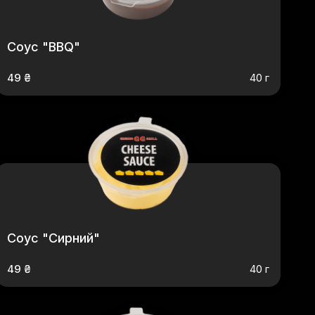
Соус "BBQ"
49 ₴
40 г
Соус "Сирний"
49 ₴
40 г