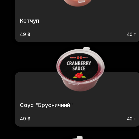
Кетчуп
49 ₴
40 г
Соус "Брусничний"
49 ₴
40 г