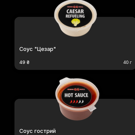
Соус "Цезар"
49 ₴
40 г
Соус гострий