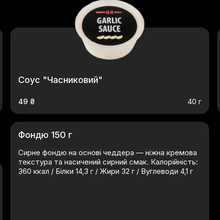
Соус "Часниковий"
49 ₴
40 г
Фондю 150 г
Сирне фондю на основі чеддера — ніжна кремова
текстура та насичений сирний смак. Калорійність:
360 ккал / Білки 14,3 г / Жири 32 г / Вуглеводи 4,1 г