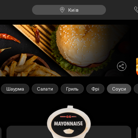
Київ
Шаурма
Салати
Гриль
Фрі
Соуси