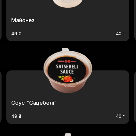
Майонез
49 ₴
40 г
Соус "Сацебелі"
49 ₴
40 г