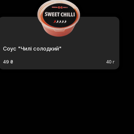
Соус "Чилі солодкий"
49 ₴
40 г