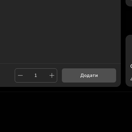
Додати
,
Солона карамель Меню
,
Чотири сири Меню
,
Вегетаріанськи
ю
Powered by