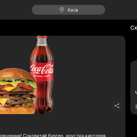
Київ
Сх
доволення! Соковитий бургер, хрустка картопля