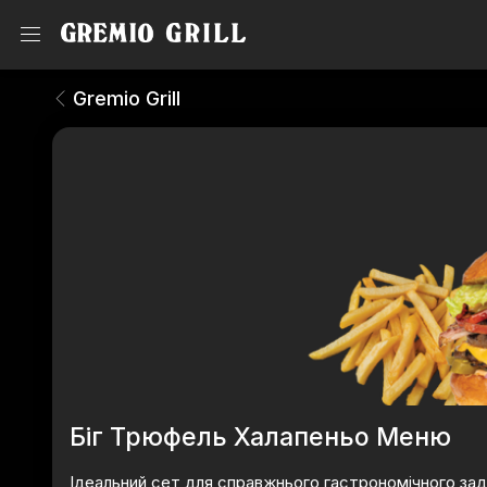
Греміо Меню
Gremio Grill
Gremio Grill
Біг Трюфель Халапеньо Меню
Ідеальний сет для справжнього гастрономічного за