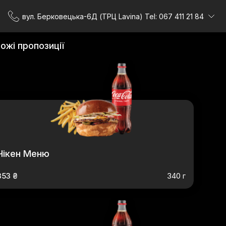
вул. Берковецька-6Д (ТРЦ Lavina) Tel: 067 411 21 84
ожі пропозиції
Чікен Меню
353 ₴
340 г