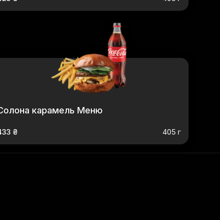
Солона карамель Меню
433 ₴
405 г
й Меню
,
Біг Грем Меню
,
Дабл Греміо Меню
,
Греміо