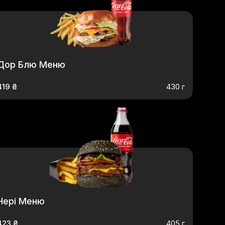
Дор Блю Меню
419 ₴
430 г
Чері Меню
423 ₴
405 г