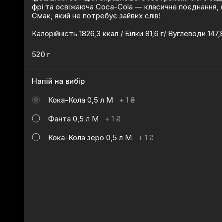
фрі та освіжаюча Coca-Cola — класичне поєднання, 
Смак, який не потребує зайвих слів!
Калорійність 1826,3 ккал / Білки 81,6 г/ Вуглеводи 147,
520 г
Напій на вибір
Кока-Кола 0,5 л М
+
1 ₴
Фанта 0,5 л М
+
1 ₴
Кока-Кола зеро 0,5 л М
+
1 ₴