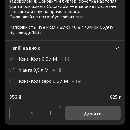
задоволення! Соковитий бургер, хрустка картопля
фрі та освіжаюча Coca-Cola — класичне поєднання,
яке завжди влучає прямо в серце.
Смак, який не потребує зайвих слів!
Калорійність 1198 ккал / Білки 40,9 г / Жири 55,9 г/
Вуглеводи 143 г
Напій на вибір
Кока-Кола 0,5 л М
+
1 ₴
Фанта 0,5 л М
+
1 ₴
Кока-Кола зеро 0,5 л М
+
1 ₴
353 ₴
825 г
Додати