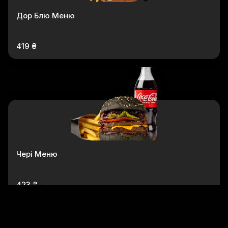
Дор Блю Меню
419 ₴
Чері Меню
423 ₴