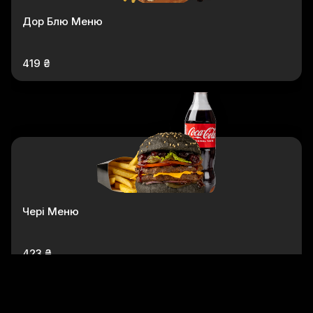
Дор Блю Меню
419 ₴
Чері Меню
423 ₴