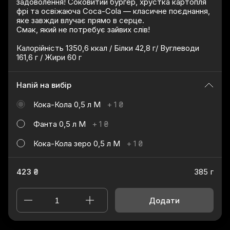
задоволення! Соковитий бургер, хрустка картопля
фрі та освіжаюча Coca-Cola — класичне поєднання,
яке завжди влучає прямо в серце.
Смак, який не потребує зайвих слів!
Калорійність 1350,6 ккал / Білки 42,8 г/ Вуглеводи
161,6 г / Жири 60 г
Напій на вибір
Кока-Кола 0,5 л М
+
1 ₴
Фанта 0,5 л М
+
1 ₴
Кока-Кола зеро 0,5 л М
+
1 ₴
423 ₴
385 г
Додати