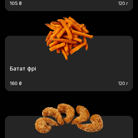
105 ₴
120 г
Батат фрі
160 ₴
120 г