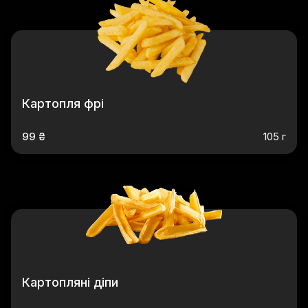
Картопля фрі
99 ₴
105 г
Картопляні діпи