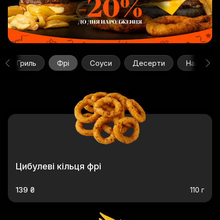
Гриль
Фрі
Соуси
Десерти
Напої
Цибулеві кільця фрі
139 ₴
110 г