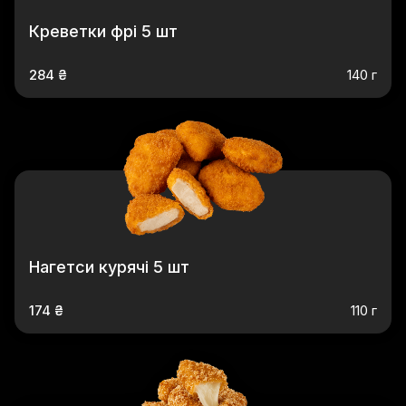
Креветки фрі 5 шт
284 ₴
140 г
Нагетси курячі 5 шт
174 ₴
110 г