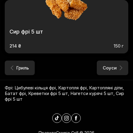
Сир фрі 5 шт
214 ₴
150 г
Гриль
Соуси
Фрі
:
Цибулеві кільця фрі
,
Картопля фрі
,
Картопляні діпи
,
Батат фрі
,
Креветки фрі 5 шт
,
Нагетси курячі 5 шт
,
Сир
фрі 5 шт
Правила
Gremio Grill
©
2026