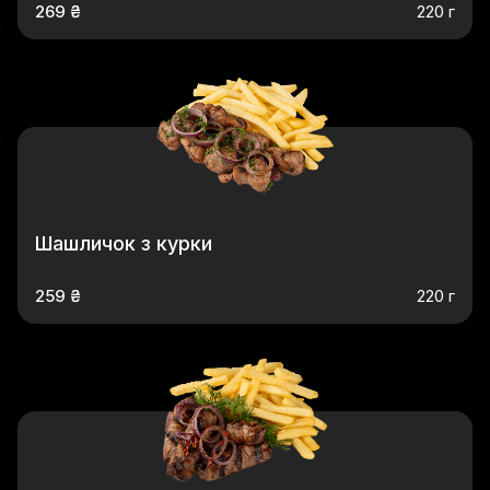
269 ₴
220 г
Шашличок з курки
259 ₴
220 г