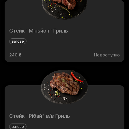
Стейк "Міньйон" Гриль
вагове
240 ₴
Недоступно
Стейк "Рібай" в/в Гриль
вагове