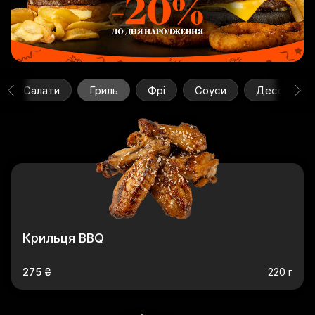
Салати
Гриль
Фрі
Соуси
Десерти
Крильця BBQ
275 ₴
220 г