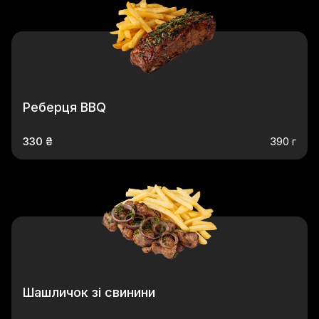
Реберця BBQ
330 ₴
390 г
Шашличок зі свинини