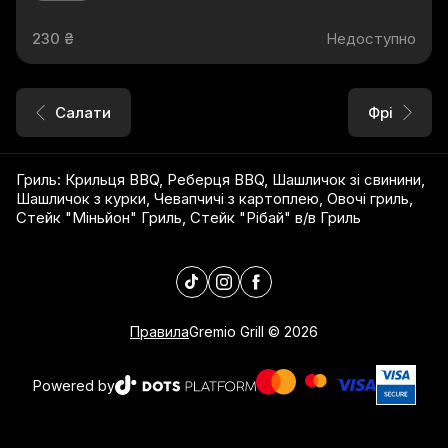
230 ₴
Недоступно
Салати
Фрі
Гриль
:
Крильця BBQ
,
Реберця BBQ
,
Шашличок зі свинини
,
Шашличок з курки
,
Чевапчичі з картоплею
,
Овочі гриль
,
Стейк "Міньйон" Гриль
,
Стейк "Рібай" в/в Гриль
Правила
Gremio Grill
©
2026
Powered by