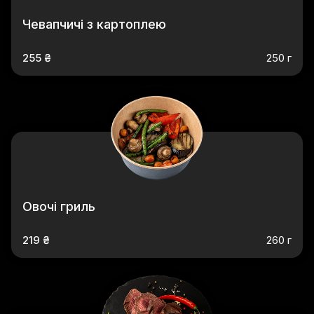
Чевапчичі з картоплею
255 ₴
250 г
Овочі гриль
219 ₴
260 г